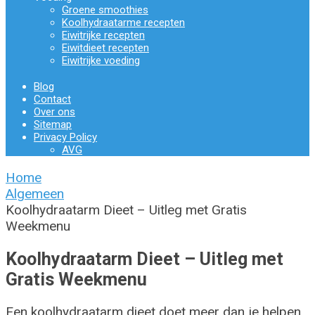
Groene smoothies
Koolhydraatarme recepten
Eiwitrijke recepten
Eiwitdieet recepten
Eiwitrijke voeding
Blog
Contact
Over ons
Sitemap
Privacy Policy
AVG
Home
Algemeen
Koolhydraatarm Dieet – Uitleg met Gratis
Weekmenu
Koolhydraatarm Dieet – Uitleg met
Gratis Weekmenu
Een koolhydraatarm dieet doet meer dan je helpen