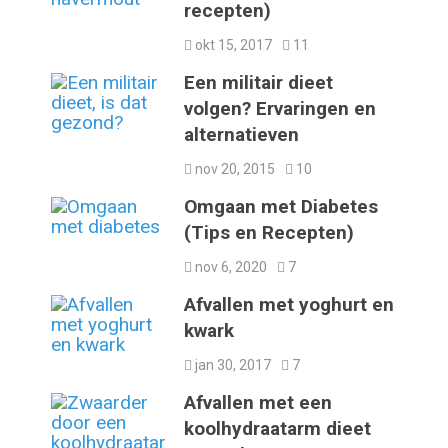
recepten)
okt 15, 2017
11
Een militair dieet
volgen? Ervaringen en
alternatieven
nov 20, 2015
10
Omgaan met Diabetes
(Tips en Recepten)
nov 6, 2020
7
Afvallen met yoghurt en
kwark
jan 30, 2017
7
Afvallen met een
koolhydraatarm dieet