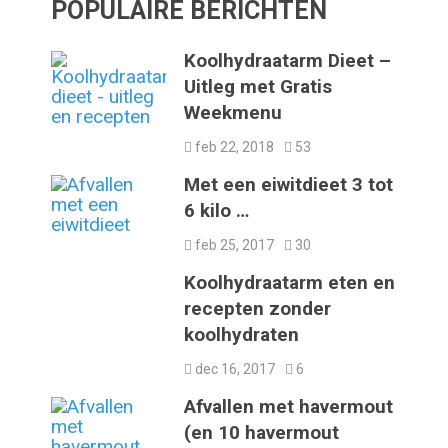
POPULAIRE BERICHTEN
Koolhydraatarm Dieet –
Uitleg met Gratis
Weekmenu
feb 22, 2018
53
Met een eiwitdieet 3 tot
6 kilo …
feb 25, 2017
30
Koolhydraatarm eten en
recepten zonder
koolhydraten
dec 16, 2017
6
Afvallen met havermout
(en 10 havermout