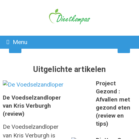
HET KETODIEET IS AAN EEN OPMARS BEZIG.
ONTDEK WAT EEN KETOGEEN DIEET DOET!
Menu
Uitgelichte artikelen
Project
Gezond :
De Voedselzandloper
Afvallen met
van Kris Verburgh
gezond eten
(review)
(review en
tips)
De Voedselzandloper
van Kris Verburgh is