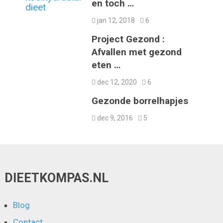
en toch …
jan 12, 2018
6
Project Gezond :
Afvallen met gezond
eten …
dec 12, 2020
6
Gezonde borrelhapjes
dec 9, 2016
5
DIEETKOMPAS.NL
Blog
Contact