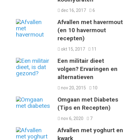
dec 16, 2017
6
Afvallen met havermout
(en 10 havermout
recepten)
okt 15, 2017
11
Een militair dieet
volgen? Ervaringen en
alternatieven
nov 20, 2015
10
Omgaan met Diabetes
(Tips en Recepten)
nov 6, 2020
7
Afvallen met yoghurt en
kwark