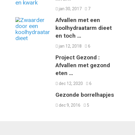
jan 30, 2017
7
Afvallen met een
koolhydraatarm dieet
en toch …
jan 12, 2018
6
Project Gezond :
Afvallen met gezond
eten …
dec 12, 2020
6
Gezonde borrelhapjes
dec 9, 2016
5