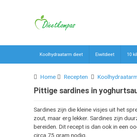
Koolhydraatarm dieet
Eiwitdieet
10 ki
Home
Recepten
Koolhydraatar
Pittige sardines in yoghurtsa
Sardines zijn die kleine visjes uit het sp
zout, maar erg lekker. Sardines zijn duurz
bereiden. Dit recept is dan ook in een o
circa 75 gram nodig.