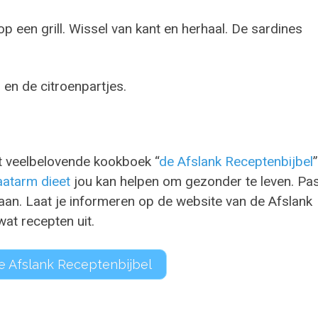
p een grill. Wissel van kant en herhaal. De sardines
en de citroenpartjes.
t veelbelovende kookboek “
de Afslank Receptenbijbel
”
aatarm dieet
jou kan helpen om gezonder te leven. Pa
an. Laat je informeren op de website van de Afslank
wat recepten uit.
e Afslank Receptenbijbel