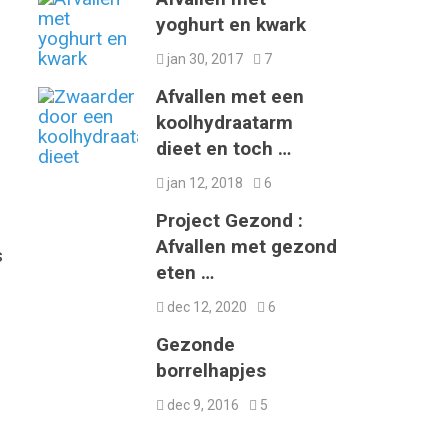
yoghurt en kwark
jan 30, 2017
7
Afvallen met een
koolhydraatarm
dieet en toch …
jan 12, 2018
6
Project Gezond :
Afvallen met gezond
s
eten …
dec 12, 2020
6
Gezonde
borrelhapjes
dec 9, 2016
5