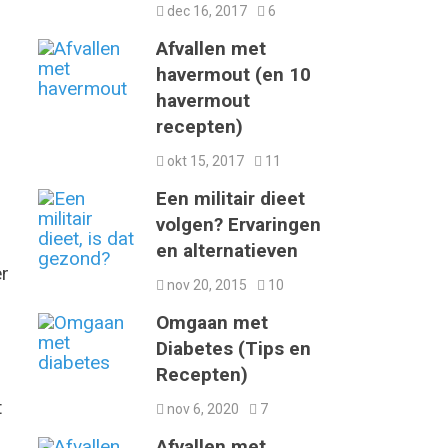
dec 16, 2017
6
Afvallen met
havermout (en 10
havermout
recepten)
okt 15, 2017
11
Een militair dieet
volgen? Ervaringen
en alternatieven
er
nov 20, 2015
10
Omgaan met
Diabetes (Tips en
Recepten)
t
nov 6, 2020
7
Afvallen met