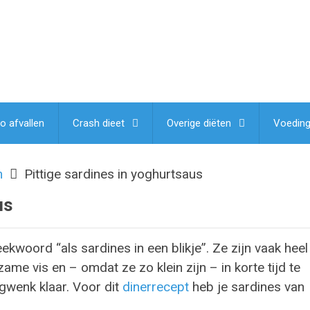
lo afvallen
Crash dieet
Overige diëten
Voedin
m
Pittige sardines in yoghurtsaus
us
reekwoord “als sardines in een blikje”. Ze zijn vaak heel
ame vis en – omdat ze zo klein zijn – in korte tijd te
ogwenk klaar. Voor dit
dinerrecept
heb je sardines van