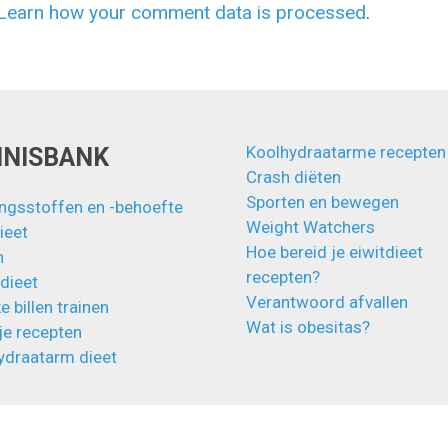
Learn how your comment data is processed
.
Koolhydraatarme recepten
NNISBANK
Crash diëten
Sporten en bewegen
ngsstoffen en -behoefte
Weight Watchers
ieet
Hoe bereid je eiwitdieet
n
recepten?
 dieet
Verantwoord afvallen
e billen trainen
Wat is obesitas?
je recepten
ydraatarm dieet