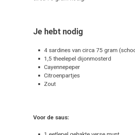
Je hebt nodig
4 sardines van circa 75 gram (scho
1,5 theelepel dijonmosterd
Cayennepeper
Citroenpartjes
Zout
Voor de saus:
1 eetlepel gehakte verse munt