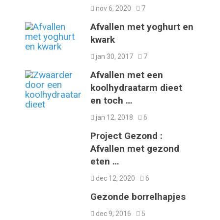
nov 6, 2020
7
Afvallen met yoghurt en
kwark
jan 30, 2017
7
Afvallen met een
koolhydraatarm dieet
en toch …
jan 12, 2018
6
Project Gezond :
Afvallen met gezond
eten …
dec 12, 2020
6
Gezonde borrelhapjes
dec 9, 2016
5