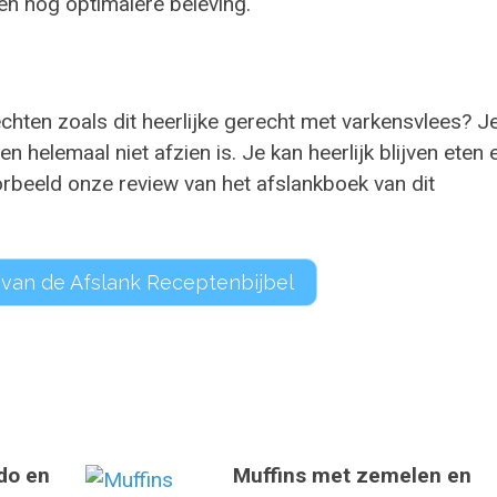
en nog optimalere beleving.
chten zoals dit heerlijke gerecht met varkensvlees? J
helemaal niet afzien is. Je kan heerlijk blijven eten 
oorbeeld onze review van het afslankboek van dit
 van de Afslank Receptenbijbel
do en
Muffins met zemelen en