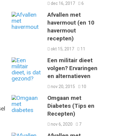
dec 16, 2017
6
Afvallen met
havermout (en 10
havermout
recepten)
okt 15, 2017
11
Een militair dieet
volgen? Ervaringen
en alternatieven
nov 20, 2015
10
Omgaan met
Diabetes (Tips en
sel
Recepten)
nov 6, 2020
7
Afvallen met