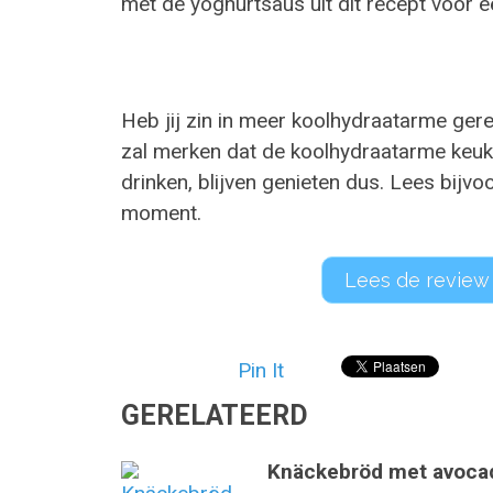
met de yoghurtsaus uit dit recept voor e
Heb jij zin in meer koolhydraatarme gere
zal merken dat de koolhydraatarme keuken 
drinken, blijven genieten dus. Lees bijv
moment.
Lees de review
Pin It
GERELATEERD
Knäckebröd met avoca