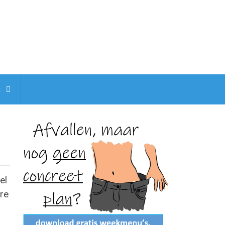
g
el
re