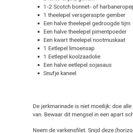
1-2 Scotch bonnet- of harbaneropep
1 theelepel versgeraspte gember
Een halve theelepel gedroogde tijm
Een halve theelepel pimentpoeder
Een kwart theelepel nootmuskaat
1 Eetlepel limoensap
1 Eetlepel koolzaadolie
Een halve eetlepel sojasaus
Snufje kaneel
De jerkmarinade is niet moeilijk: doe al
van. Bewaar dit mengsel in een apart sch
Neem de varkensfilet. Snijd deze (horiz