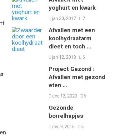
yoghurt en kwark
jan 30, 2017
7
ht
Afvallen met een
koolhydraatarm
dieet en toch …
jan 12, 2018
6
Project Gezond :
er
Afvallen met gezond
eten …
dec 12, 2020
6
Gezonde
borrelhapjes
dec 9, 2016
5
 en