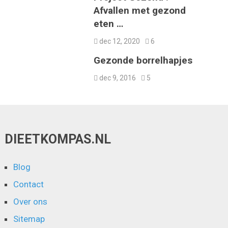
Afvallen met gezond
eten …
dec 12, 2020
6
Gezonde borrelhapjes
dec 9, 2016
5
DIEETKOMPAS.NL
Blog
Contact
Over ons
Sitemap