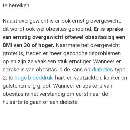
te bereiken.
Naast overgewicht is er ook ernstig overgewicht,
dit wordt ook wel obesitas genoemd.
Er is sprake
van ernstig overgewicht oftewel obesitas bij een
BMI van 30 of hoger.
Naarmate het overgewicht
groter is, treden er meer gezondheidsproblemen
op en zijn ze vaak een stuk ernstiger. Wanneer er
sprake is van obesitas is de kans op
diabetes
-type-
2, te
hoge bloeddruk
, hart-en vaatziekten, kanker en
galstenen erg groot. Wanneer er spake is van
obesitas is het verstandig om eerst naar de
huisarts te gaan of een diëtiste.