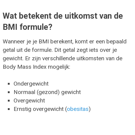
Wat betekent de uitkomst van de
BMI formule?
Wanneer je je BMI berekent, komt er een bepaald
getal uit de formule. Dit getal zegt iets over je
gewicht. Er zijn verschillende uitkomsten van de
Body Mass Index mogelijk:
Ondergewicht
Normaal (gezond) gewicht
Overgewicht
Ernstig overgewicht (
obesitas
)