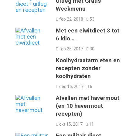
Uitleg met Gratis
Weekmenu
feb 22, 2018
53
Met een eiwitdieet 3 tot
6 kilo …
feb 25, 2017
30
Koolhydraatarm eten en
recepten zonder
koolhydraten
dec 16, 2017
6
Afvallen met havermout
(en 10 havermout
recepten)
okt 15, 2017
11
Een militair dieet