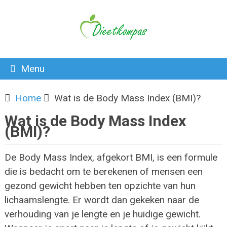
Menu
Home
Wat is de Body Mass Index (BMI)?
Wat is de Body Mass Index
(BMI)?
De Body Mass Index, afgekort BMI, is een formule
die is bedacht om te berekenen of mensen een
gezond gewicht hebben ten opzichte van hun
lichaamslengte. Er wordt dan gekeken naar de
verhouding van je lengte en je huidige gewicht.