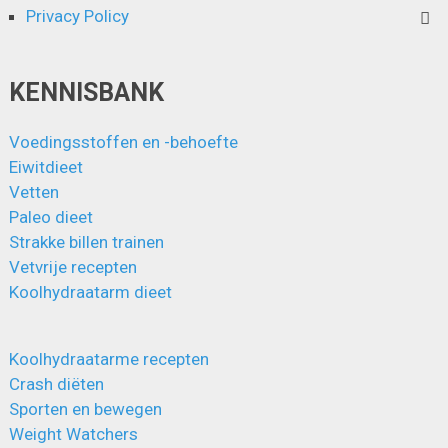
Privacy Policy
KENNISBANK
Voedingsstoffen en -behoefte
Eiwitdieet
Vetten
Paleo dieet
Strakke billen trainen
Vetvrije recepten
Koolhydraatarm dieet
Koolhydraatarme recepten
Crash diëten
Sporten en bewegen
Weight Watchers