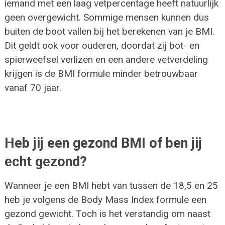
iemand met een laag vetpercentage heeft natuurlijk
geen overgewicht. Sommige mensen kunnen dus
buiten de boot vallen bij het berekenen van je BMI.
Dit geldt ook voor ouderen, doordat zij bot- en
spierweefsel verlizen en een andere vetverdeling
krijgen is de BMI formule minder betrouwbaar
vanaf 70 jaar.
Heb jij een gezond BMI of ben jij
echt gezond?
Wanneer je een BMI hebt van tussen de 18,5 en 25
heb je volgens de Body Mass Index formule een
gezond gewicht. Toch is het verstandig om naast