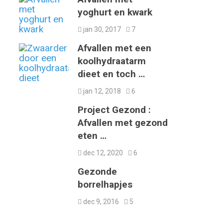
yoghurt en kwark
jan 30, 2017
7
Afvallen met een
koolhydraatarm
dieet en toch …
jan 12, 2018
6
Project Gezond :
Afvallen met gezond
eten …
dec 12, 2020
6
Gezonde
borrelhapjes
dec 9, 2016
5