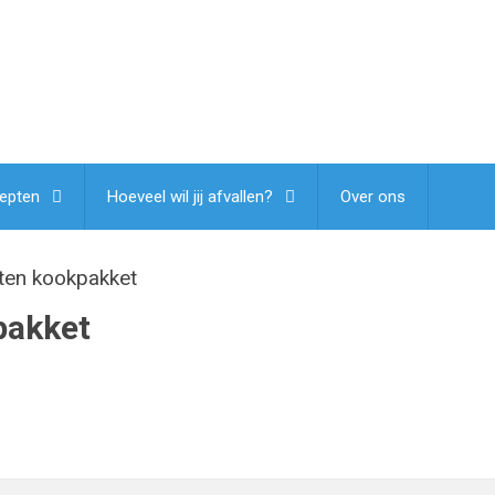
epten
Hoeveel wil jij afvallen?
Over ons
pten kookpakket
pakket