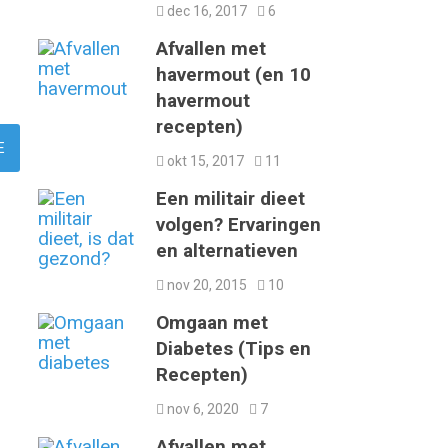
dec 16, 2017
6
Afvallen met
havermout (en 10
havermout
recepten)
okt 15, 2017
11
Een militair dieet
volgen? Ervaringen
en alternatieven
nov 20, 2015
10
Omgaan met
Diabetes (Tips en
Recepten)
nov 6, 2020
7
Afvallen met