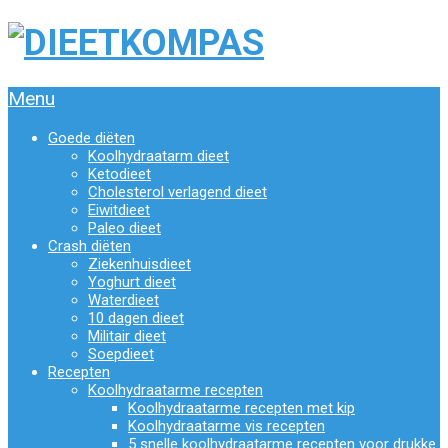
Menu
Goede diëten
Koolhydraatarm dieet
Ketodieet
Cholesterol verlagend dieet
Eiwitdieet
Paleo dieet
Crash diëten
Ziekenhuisdieet
Yoghurt dieet
Waterdieet
10 dagen dieet
Militair dieet
Soepdieet
Recepten
Koolhydraatarme recepten
Koolhydraatarme recepten met kip
Koolhydraatarme vis recepten
5 snelle koolhydraatarme recepten voor drukke