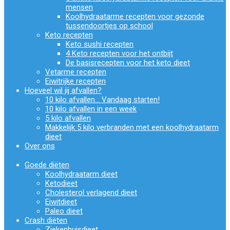
mensen
Koolhydraatarme recepten voor gezonde
tussendoortjes op school
Keto recepten
Keto sushi recepten
4 Keto recepten voor het ontbijt
De basisrecepten voor het keto dieet
Vetarme recepten
Eiwitrijke recepten
Hoeveel wil jij afvallen?
10 kilo afvallen… Vandaag starten!
10 kilo afvallen in een week
5 kilo afvallen
Makkelijk 5 kilo verbranden met een koolhydraatarm
dieet
Over ons
Goede diëten
Koolhydraatarm dieet
Ketodieet
Cholesterol verlagend dieet
Eiwitdieet
Paleo dieet
Crash diëten
Ziekenhuisdieet