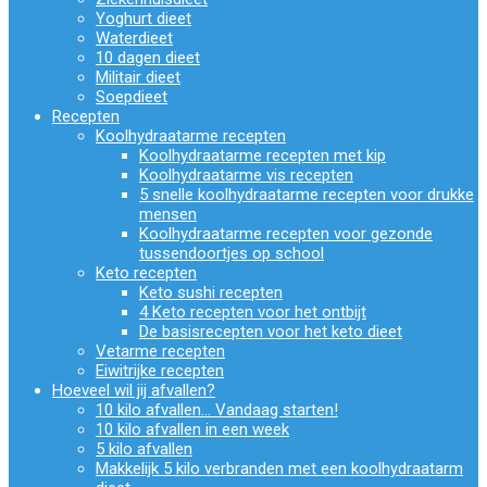
Yoghurt dieet
Waterdieet
10 dagen dieet
Militair dieet
Soepdieet
Recepten
Koolhydraatarme recepten
Koolhydraatarme recepten met kip
Koolhydraatarme vis recepten
5 snelle koolhydraatarme recepten voor drukke
mensen
Koolhydraatarme recepten voor gezonde
tussendoortjes op school
Keto recepten
Keto sushi recepten
4 Keto recepten voor het ontbijt
De basisrecepten voor het keto dieet
Vetarme recepten
Eiwitrijke recepten
Hoeveel wil jij afvallen?
10 kilo afvallen… Vandaag starten!
10 kilo afvallen in een week
5 kilo afvallen
Makkelijk 5 kilo verbranden met een koolhydraatarm