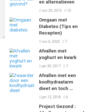
en alternatieven
nov 20, 2015
10
Omgaan met
Diabetes (Tips en
Recepten)
nov 6, 2020
7
Afvallen met
yoghurt en kwark
jan 30, 2017
7
Afvallen met een
koolhydraatarm
dieet en toch …
jan 12, 2018
6
Project Gezond :