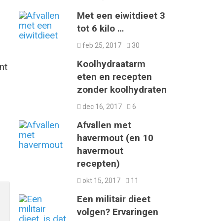
Met een eiwitdieet 3
tot 6 kilo …
feb 25, 2017
30
Koolhydraatarm
nt
eten en recepten
zonder koolhydraten
dec 16, 2017
6
Afvallen met
havermout (en 10
havermout
recepten)
okt 15, 2017
11
Een militair dieet
volgen? Ervaringen