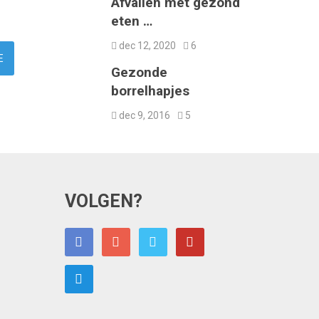
Afvallen met gezond
eten …
dec 12, 2020
6
Gezonde
borrelhapjes
dec 9, 2016
5
VOLGEN?