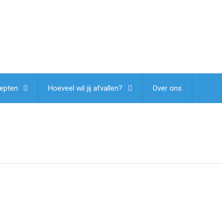
epten
Hoeveel wil jij afvallen?
Over ons