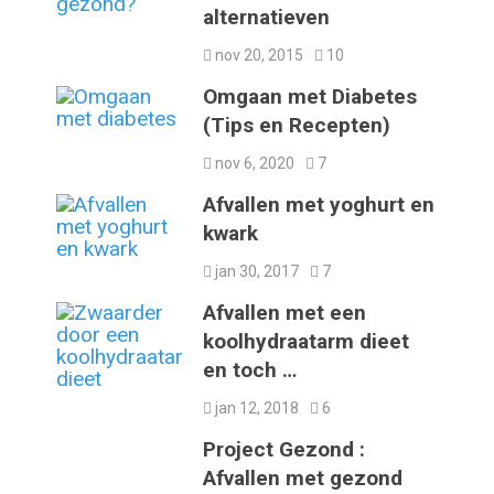
alternatieven
nov 20, 2015
10
Omgaan met Diabetes
(Tips en Recepten)
nov 6, 2020
7
Afvallen met yoghurt en
kwark
jan 30, 2017
7
Afvallen met een
koolhydraatarm dieet
en toch …
jan 12, 2018
6
Project Gezond :
Afvallen met gezond