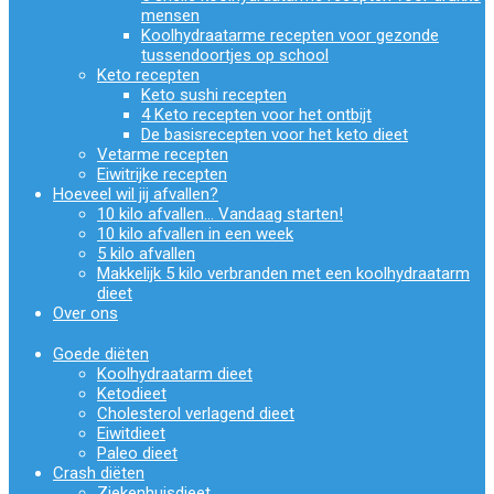
mensen
Koolhydraatarme recepten voor gezonde
tussendoortjes op school
Keto recepten
Keto sushi recepten
4 Keto recepten voor het ontbijt
De basisrecepten voor het keto dieet
Vetarme recepten
Eiwitrijke recepten
Hoeveel wil jij afvallen?
10 kilo afvallen… Vandaag starten!
10 kilo afvallen in een week
5 kilo afvallen
Makkelijk 5 kilo verbranden met een koolhydraatarm
dieet
Over ons
Goede diëten
Koolhydraatarm dieet
Ketodieet
Cholesterol verlagend dieet
Eiwitdieet
Paleo dieet
Crash diëten
Ziekenhuisdieet