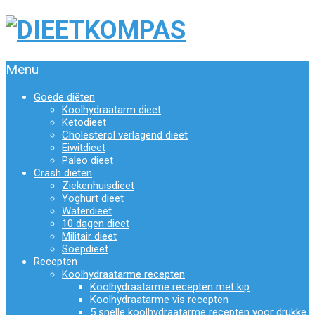
Menu
Goede diëten
Koolhydraatarm dieet
Ketodieet
Cholesterol verlagend dieet
Eiwitdieet
Paleo dieet
Crash diëten
Ziekenhuisdieet
Yoghurt dieet
Waterdieet
10 dagen dieet
Militair dieet
Soepdieet
Recepten
Koolhydraatarme recepten
Koolhydraatarme recepten met kip
Koolhydraatarme vis recepten
5 snelle koolhydraatarme recepten voor drukke