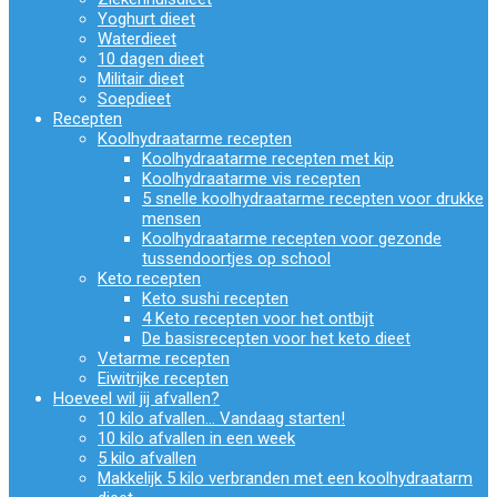
Yoghurt dieet
Waterdieet
10 dagen dieet
Militair dieet
Soepdieet
Recepten
Koolhydraatarme recepten
Koolhydraatarme recepten met kip
Koolhydraatarme vis recepten
5 snelle koolhydraatarme recepten voor drukke
mensen
Koolhydraatarme recepten voor gezonde
tussendoortjes op school
Keto recepten
Keto sushi recepten
4 Keto recepten voor het ontbijt
De basisrecepten voor het keto dieet
Vetarme recepten
Eiwitrijke recepten
Hoeveel wil jij afvallen?
10 kilo afvallen… Vandaag starten!
10 kilo afvallen in een week
5 kilo afvallen
Makkelijk 5 kilo verbranden met een koolhydraatarm