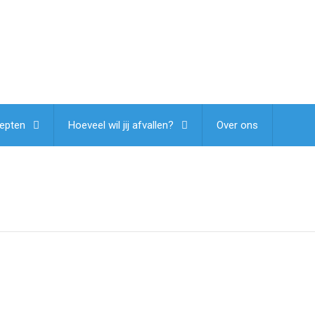
epten
Hoeveel wil jij afvallen?
Over ons