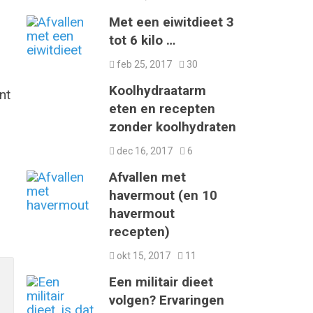
Met een eiwitdieet 3
tot 6 kilo …
feb 25, 2017
30
Koolhydraatarm
nt
eten en recepten
zonder koolhydraten
dec 16, 2017
6
Afvallen met
havermout (en 10
havermout
recepten)
okt 15, 2017
11
Een militair dieet
volgen? Ervaringen