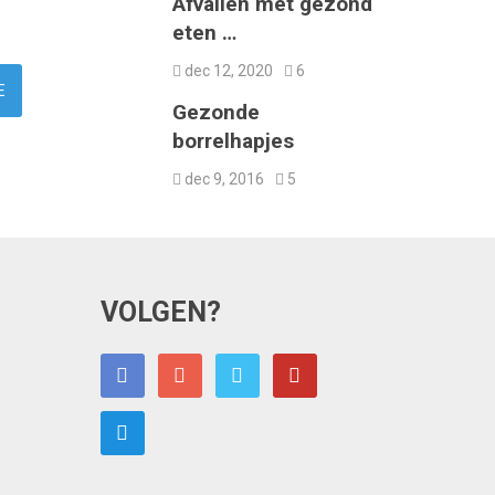
Afvallen met gezond
eten …
dec 12, 2020
6
Gezonde
borrelhapjes
dec 9, 2016
5
VOLGEN?