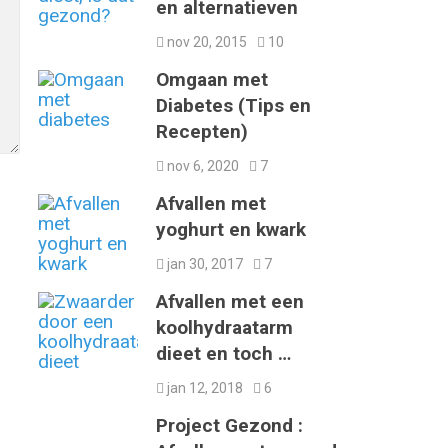
en alternatieven
nov 20, 2015
10
Omgaan met
Diabetes (Tips en
Recepten)
nov 6, 2020
7
Afvallen met
yoghurt en kwark
jan 30, 2017
7
Afvallen met een
koolhydraatarm
dieet en toch …
jan 12, 2018
6
Project Gezond :