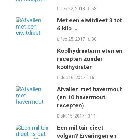
feb 22, 2018
53
Met een eiwitdieet 3 tot
6 kilo …
feb 25, 2017
30
Koolhydraatarm eten en
recepten zonder
koolhydraten
dec 16, 2017
6
Afvallen met havermout
(en 10 havermout
recepten)
okt 15, 2017
11
Een militair dieet
volgen? Ervaringen en