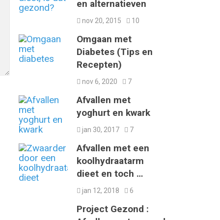
en alternatieven
nov 20, 2015
10
Omgaan met
Diabetes (Tips en
Recepten)
nov 6, 2020
7
Afvallen met
yoghurt en kwark
jan 30, 2017
7
Afvallen met een
koolhydraatarm
dieet en toch …
jan 12, 2018
6
Project Gezond :