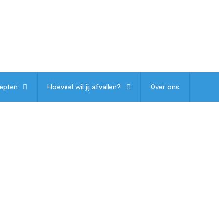
epten
Hoeveel wil jij afvallen?
Over ons