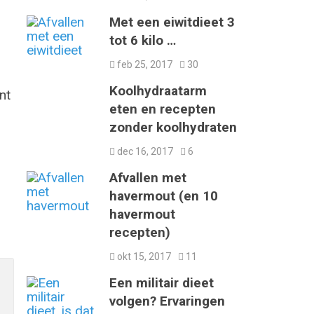
Met een eiwitdieet 3
tot 6 kilo …
feb 25, 2017
30
Koolhydraatarm
nt
eten en recepten
zonder koolhydraten
dec 16, 2017
6
Afvallen met
havermout (en 10
havermout
recepten)
okt 15, 2017
11
Een militair dieet
volgen? Ervaringen