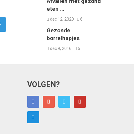
Afvallen met gezond
eten …
dec 12, 2020
6
Gezonde
borrelhapjes
dec 9, 2016
5
VOLGEN?