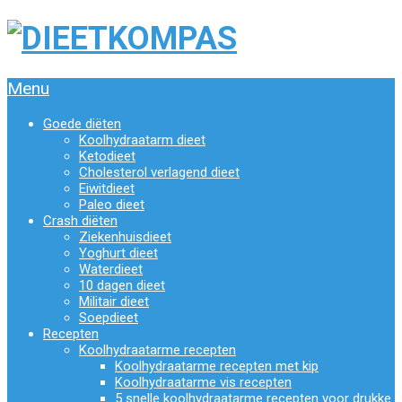
Menu
Goede diëten
Koolhydraatarm dieet
Ketodieet
Cholesterol verlagend dieet
Eiwitdieet
Paleo dieet
Crash diëten
Ziekenhuisdieet
Yoghurt dieet
Waterdieet
10 dagen dieet
Militair dieet
Soepdieet
Recepten
Koolhydraatarme recepten
Koolhydraatarme recepten met kip
Koolhydraatarme vis recepten
5 snelle koolhydraatarme recepten voor drukke