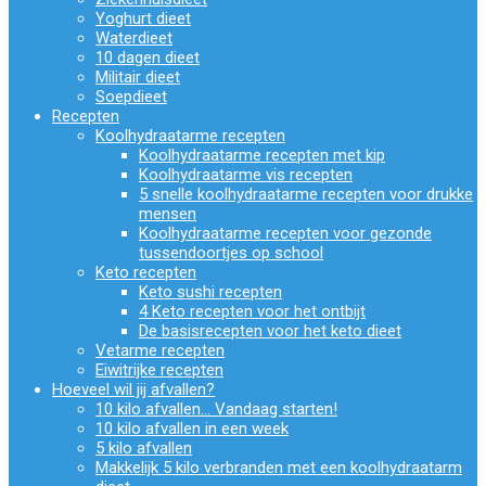
Yoghurt dieet
Waterdieet
10 dagen dieet
Militair dieet
Soepdieet
Recepten
Koolhydraatarme recepten
Koolhydraatarme recepten met kip
Koolhydraatarme vis recepten
5 snelle koolhydraatarme recepten voor drukke
mensen
Koolhydraatarme recepten voor gezonde
tussendoortjes op school
Keto recepten
Keto sushi recepten
4 Keto recepten voor het ontbijt
De basisrecepten voor het keto dieet
Vetarme recepten
Eiwitrijke recepten
Hoeveel wil jij afvallen?
10 kilo afvallen… Vandaag starten!
10 kilo afvallen in een week
5 kilo afvallen
Makkelijk 5 kilo verbranden met een koolhydraatarm