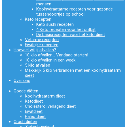
mensen
Koolhydraatarme recepten voor gezonde
tussendoortjes op school
Keto recepten
Keto sushi recepten
4 Keto recepten voor het ontbijt
De basisrecepten voor het keto dieet
Vetarme recepten
Eiwitrijke recepten
Hoeveel wil jij afvallen?
10 kilo afvallen… Vandaag starten!
10 kilo afvallen in een week
5 kilo afvallen
Makkelijk 5 kilo verbranden met een koolhydraatarm
dieet
Over ons
Goede diëten
Koolhydraatarm dieet
Ketodieet
Cholesterol verlagend dieet
Eiwitdieet
Paleo dieet
Crash diëten
Ziekenhuisdieet