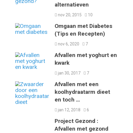
alternatieven
nov 20, 2015
10
Omgaan met Diabetes
(Tips en Recepten)
nov 6, 2020
7
Afvallen met yoghurt en
kwark
jan 30, 2017
7
Afvallen met een
koolhydraatarm dieet
en toch …
jan 12, 2018
6
Project Gezond :
Afvallen met gezond