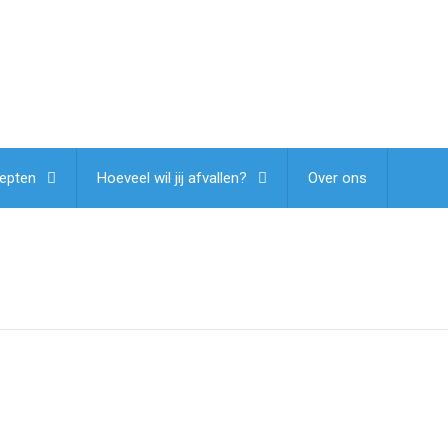
epten
Hoeveel wil jij afvallen?
Over ons