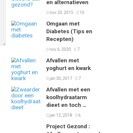
en alternatieven
nov 20, 2015
10
Omgaan met
Diabetes (Tips en
Recepten)
nov 6, 2020
7
Afvallen met
yoghurt en kwark
jan 30, 2017
7
Afvallen met een
koolhydraatarm
dieet en toch …
jan 12, 2018
6
Project Gezond :