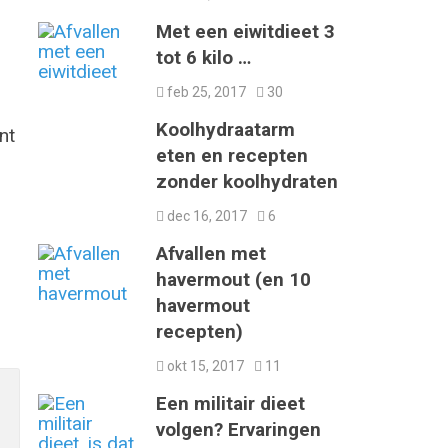
Met een eiwitdieet 3
tot 6 kilo …
feb 25, 2017
30
Koolhydraatarm
nt
eten en recepten
zonder koolhydraten
dec 16, 2017
6
Afvallen met
havermout (en 10
havermout
recepten)
okt 15, 2017
11
Een militair dieet
volgen? Ervaringen