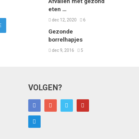
Afvallen met gezond
eten …
dec 12, 2020
6
Gezonde
borrelhapjes
dec 9, 2016
5
VOLGEN?