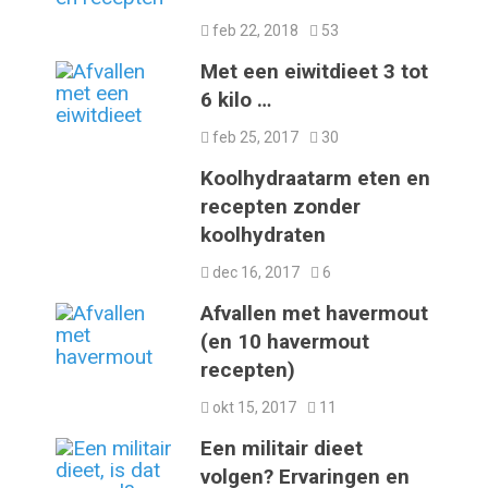
feb 22, 2018
53
Met een eiwitdieet 3 tot
6 kilo …
feb 25, 2017
30
Koolhydraatarm eten en
recepten zonder
koolhydraten
dec 16, 2017
6
Afvallen met havermout
(en 10 havermout
recepten)
okt 15, 2017
11
Een militair dieet
volgen? Ervaringen en