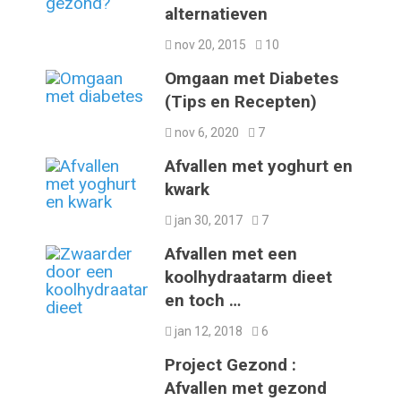
alternatieven
nov 20, 2015
10
Omgaan met Diabetes
(Tips en Recepten)
nov 6, 2020
7
Afvallen met yoghurt en
kwark
jan 30, 2017
7
Afvallen met een
koolhydraatarm dieet
en toch …
jan 12, 2018
6
Project Gezond :
Afvallen met gezond