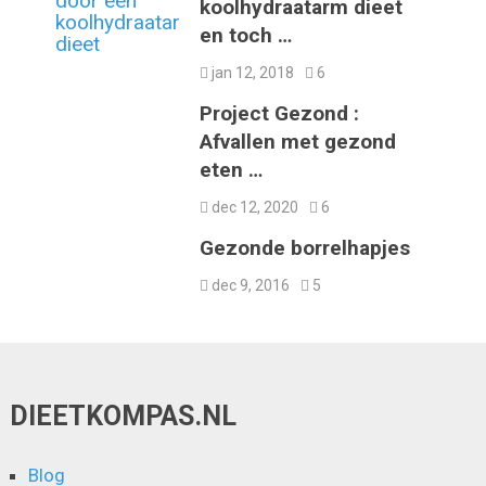
koolhydraatarm dieet
en toch …
jan 12, 2018
6
Project Gezond :
Afvallen met gezond
eten …
dec 12, 2020
6
Gezonde borrelhapjes
dec 9, 2016
5
DIEETKOMPAS.NL
Blog