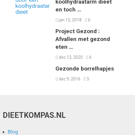
koolhydraatarm dieet
en toch …
jan 12, 2018
6
Project Gezond :
Afvallen met gezond
eten …
dec 12, 2020
6
Gezonde borrelhapjes
dec 9, 2016
5
DIEETKOMPAS.NL
Blog