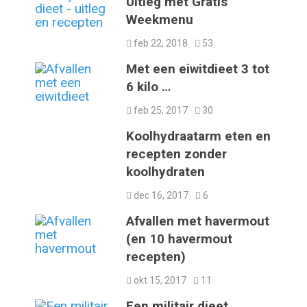
Uitleg met Gratis
Weekmenu
feb 22, 2018
53
Met een eiwitdieet 3 tot
6 kilo …
feb 25, 2017
30
Koolhydraatarm eten en
recepten zonder
koolhydraten
dec 16, 2017
6
Afvallen met havermout
(en 10 havermout
recepten)
okt 15, 2017
11
Een militair dieet