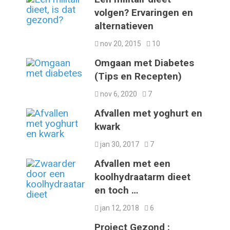
volgen? Ervaringen en
alternatieven
nov 20, 2015
10
Omgaan met Diabetes
(Tips en Recepten)
nov 6, 2020
7
Afvallen met yoghurt en
kwark
jan 30, 2017
7
Afvallen met een
koolhydraatarm dieet
en toch …
jan 12, 2018
6
Project Gezond :