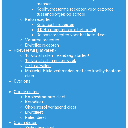
mensen
Koolhydraatarme recepten voor gezonde
tussendoortjes op school
Keto recepten
Keto sushi recepten
4 Keto recepten voor het ontbijt
De basisrecepten voor het keto dieet
Vetarme recepten
Eiwitrijke recepten
Hoeveel wil jij afvallen?
10 kilo afvallen… Vandaag starten!
10 kilo afvallen in een week
5 kilo afvallen
Makkelijk 5 kilo verbranden met een koolhydraatarm
dieet
Over ons
Goede diëten
Koolhydraatarm dieet
Ketodieet
Cholesterol verlagend dieet
Eiwitdieet
Paleo dieet
Crash diëten
Ziekenhuisdieet