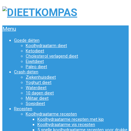
Menu
Goede diëten
Koolhydraatarm dieet
Ketodieet
Cholesterol verlagend dieet
Eiwitdieet
Paleo dieet
Crash diëten
Ziekenhuisdieet
Yoghurt dieet
Waterdieet
10 dagen dieet
Militair dieet
Soepdieet
Recepten
Koolhydraatarme recepten
Koolhydraatarme recepten met kip
Koolhydraatarme vis recepten
5 snelle koolhydraatarme recepten voor drukke