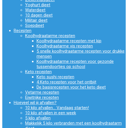
Yoghurt dieet
Waterdieet
10 dagen dieet
Militair dieet
Soepdieet
Recepten
Koolhydraatarme recepten
Koolhydraatarme recepten met kip
Koolhydraatarme vis recepten
5 snelle koolhydraatarme recepten voor drukke
mensen
Koolhydraatarme recepten voor gezonde
tussendoortjes op school
Keto recepten
Keto sushi recepten
4 Keto recepten voor het ontbijt
De basisrecepten voor het keto dieet
Vetarme recepten
Eiwitrijke recepten
Hoeveel wil jij afvallen?
10 kilo afvallen… Vandaag starten!
10 kilo afvallen in een week
5 kilo afvallen
Makkelijk 5 kilo verbranden met een koolhydraatarm