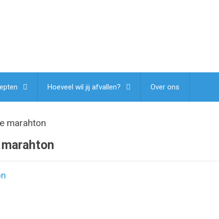
epten
Hoeveel wil jij afvallen?
Over ons
de marahton
e marahton