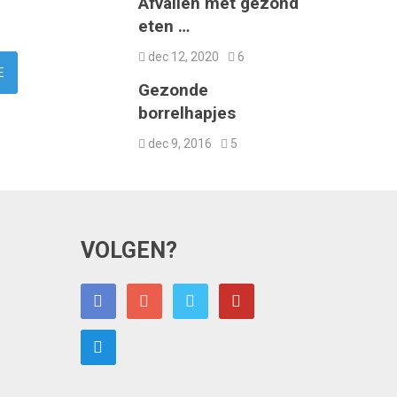
Afvallen met gezond
eten …
dec 12, 2020
6
Gezonde
borrelhapjes
dec 9, 2016
5
VOLGEN?