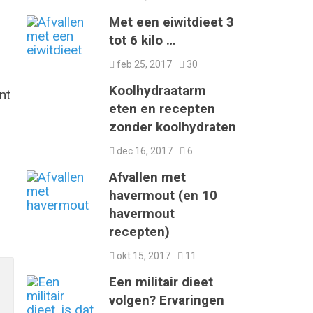
Met een eiwitdieet 3
tot 6 kilo …
feb 25, 2017
30
Koolhydraatarm
nt
eten en recepten
zonder koolhydraten
dec 16, 2017
6
Afvallen met
havermout (en 10
havermout
recepten)
okt 15, 2017
11
Een militair dieet
volgen? Ervaringen