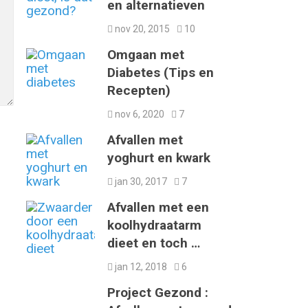
en alternatieven
nov 20, 2015
10
Omgaan met
Diabetes (Tips en
Recepten)
nov 6, 2020
7
Afvallen met
yoghurt en kwark
jan 30, 2017
7
Afvallen met een
koolhydraatarm
dieet en toch …
jan 12, 2018
6
Project Gezond :