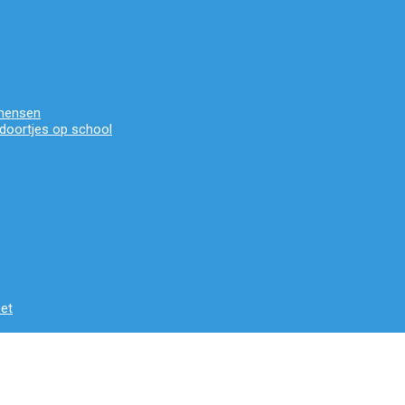
 mensen
doortjes op school
eet