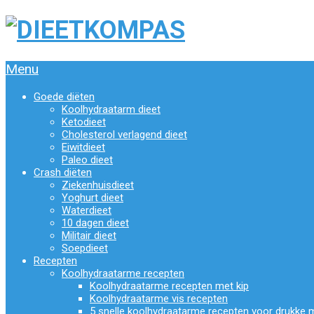
Menu
Goede diëten
Koolhydraatarm dieet
Ketodieet
Cholesterol verlagend dieet
Eiwitdieet
Paleo dieet
Crash diëten
Ziekenhuisdieet
Yoghurt dieet
Waterdieet
10 dagen dieet
Militair dieet
Soepdieet
Recepten
Koolhydraatarme recepten
Koolhydraatarme recepten met kip
Koolhydraatarme vis recepten
5 snelle koolhydraatarme recepten voor drukke