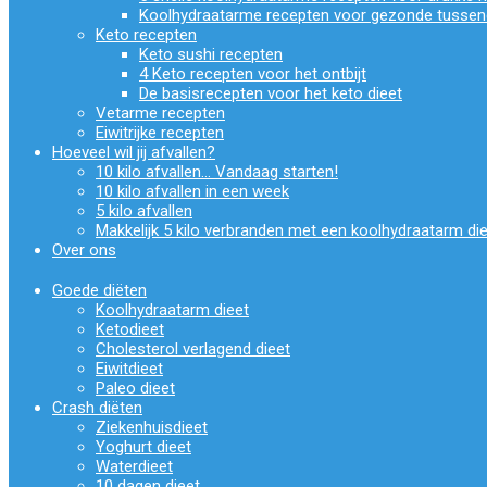
Koolhydraatarme recepten voor gezonde tussen
Keto recepten
Keto sushi recepten
4 Keto recepten voor het ontbijt
De basisrecepten voor het keto dieet
Vetarme recepten
Eiwitrijke recepten
Hoeveel wil jij afvallen?
10 kilo afvallen… Vandaag starten!
10 kilo afvallen in een week
5 kilo afvallen
Makkelijk 5 kilo verbranden met een koolhydraatarm di
Over ons
Goede diëten
Koolhydraatarm dieet
Ketodieet
Cholesterol verlagend dieet
Eiwitdieet
Paleo dieet
Crash diëten
Ziekenhuisdieet
Yoghurt dieet
Waterdieet
10 dagen dieet