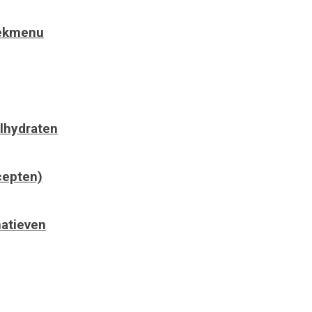
eekmenu
lhydraten
cepten)
natieven