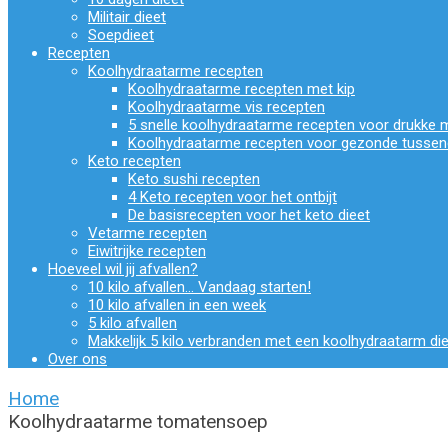
Militair dieet
Soepdieet
Recepten
Koolhydraatarme recepten
Koolhydraatarme recepten met kip
Koolhydraatarme vis recepten
5 snelle koolhydraatarme recepten voor drukke
Koolhydraatarme recepten voor gezonde tussen
Keto recepten
Keto sushi recepten
4 Keto recepten voor het ontbijt
De basisrecepten voor het keto dieet
Vetarme recepten
Eiwitrijke recepten
Hoeveel wil jij afvallen?
10 kilo afvallen… Vandaag starten!
10 kilo afvallen in een week
5 kilo afvallen
Makkelijk 5 kilo verbranden met een koolhydraatarm di
Over ons
Home
Koolhydraatarme tomatensoep