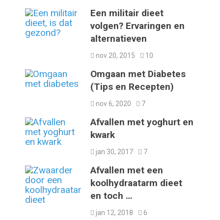
Een militair dieet
volgen? Ervaringen en
alternatieven
nov 20, 2015
10
Omgaan met Diabetes
(Tips en Recepten)
nov 6, 2020
7
Afvallen met yoghurt en
kwark
jan 30, 2017
7
Afvallen met een
koolhydraatarm dieet
en toch …
jan 12, 2018
6