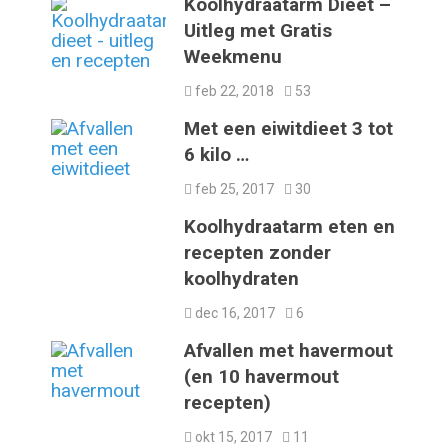
Koolhydraatarm Dieet –
Uitleg met Gratis
Weekmenu
feb 22, 2018
53
Met een eiwitdieet 3 tot
6 kilo …
feb 25, 2017
30
Koolhydraatarm eten en
recepten zonder
koolhydraten
dec 16, 2017
6
Afvallen met havermout
(en 10 havermout
recepten)
okt 15, 2017
11