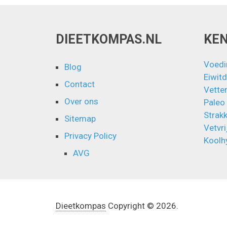
DIEETKOMPAS.NL
KE
Voedi
Blog
Eiwitd
Contact
Vette
Over ons
Paleo
Strakk
Sitemap
Vetvri
Privacy Policy
Koolh
AVG
Dieetkompas
Copyright © 2026.