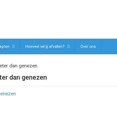
epten
Hoeveel wil jij afvallen?
Over ons
eter dan genezen
ter dan genezen