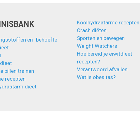
Koolhydraatarme recepten
NNISBANK
Crash diëten
Sporten en bewegen
ngsstoffen en -behoefte
Weight Watchers
ieet
Hoe bereid je eiwitdieet
n
recepten?
 dieet
Verantwoord afvallen
e billen trainen
Wat is obesitas?
je recepten
ydraatarm dieet