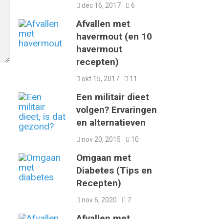
dec 16, 2017
6
Afvallen met
havermout (en 10
havermout
recepten)
okt 15, 2017
11
Een militair dieet
volgen? Ervaringen
en alternatieven
nov 20, 2015
10
Omgaan met
Diabetes (Tips en
Recepten)
nov 6, 2020
7
Afvallen met