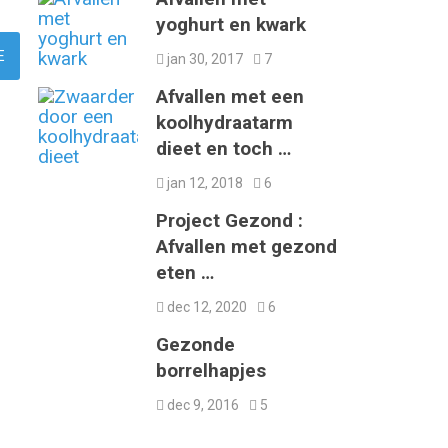
yoghurt en kwark
jan 30, 2017
7
Afvallen met een
koolhydraatarm
dieet en toch …
jan 12, 2018
6
Project Gezond :
Afvallen met gezond
eten …
dec 12, 2020
6
Gezonde
borrelhapjes
dec 9, 2016
5