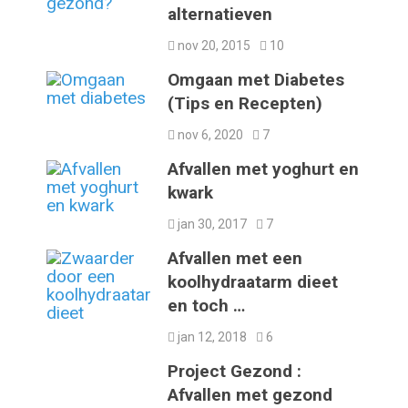
alternatieven
nov 20, 2015
10
Omgaan met Diabetes
(Tips en Recepten)
nov 6, 2020
7
Afvallen met yoghurt en
kwark
jan 30, 2017
7
Afvallen met een
koolhydraatarm dieet
en toch …
jan 12, 2018
6
Project Gezond :
Afvallen met gezond