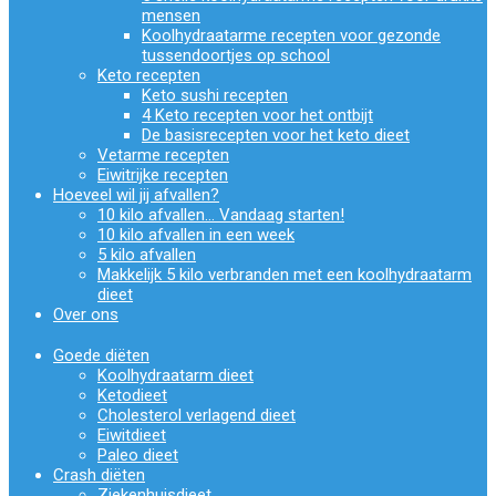
mensen
Koolhydraatarme recepten voor gezonde
tussendoortjes op school
Keto recepten
Keto sushi recepten
4 Keto recepten voor het ontbijt
De basisrecepten voor het keto dieet
Vetarme recepten
Eiwitrijke recepten
Hoeveel wil jij afvallen?
10 kilo afvallen… Vandaag starten!
10 kilo afvallen in een week
5 kilo afvallen
Makkelijk 5 kilo verbranden met een koolhydraatarm
dieet
Over ons
Goede diëten
Koolhydraatarm dieet
Ketodieet
Cholesterol verlagend dieet
Eiwitdieet
Paleo dieet
Crash diëten
Ziekenhuisdieet