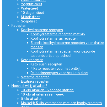
Yoghurt dieet
Waterdieet
10 dagen dieet
Militair dieet
Soepdieet
Recepten
Koolhydraatarme recepten
Koolhydraatarme recepten met kip
Koolhydraatarme vis recepten
5 snelle koolhydraatarme recepten voor drukke
mensen
Koolhydraatarme recepten voor gezonde
tussendoortjes op school
Keto recepten
Keto sushi recepten
4 Keto recepten voor het ontbijt
De basisrecepten voor het keto dieet
Vetarme recepten
Eiwitrijke recepten
Hoeveel wil jij afvallen?
10 kilo afvallen… Vandaag starten!
10 kilo afvallen in een week
5 kilo afvallen
Makkelijk 5 kilo verbranden met een koolhydraatarm