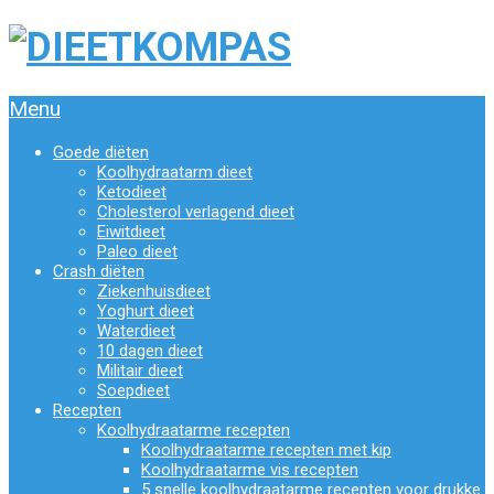
Menu
Goede diëten
Koolhydraatarm dieet
Ketodieet
Cholesterol verlagend dieet
Eiwitdieet
Paleo dieet
Crash diëten
Ziekenhuisdieet
Yoghurt dieet
Waterdieet
10 dagen dieet
Militair dieet
Soepdieet
Recepten
Koolhydraatarme recepten
Koolhydraatarme recepten met kip
Koolhydraatarme vis recepten
5 snelle koolhydraatarme recepten voor drukke