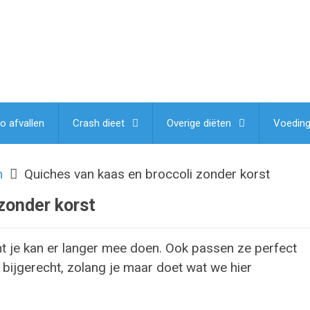
lo afvallen
Crash dieet
Overige diëten
Voedin
m
Quiches van kaas en broccoli zonder korst
zonder korst
nt je kan er langer mee doen. Ook passen ze perfect
 bijgerecht, zolang je maar doet wat we hier