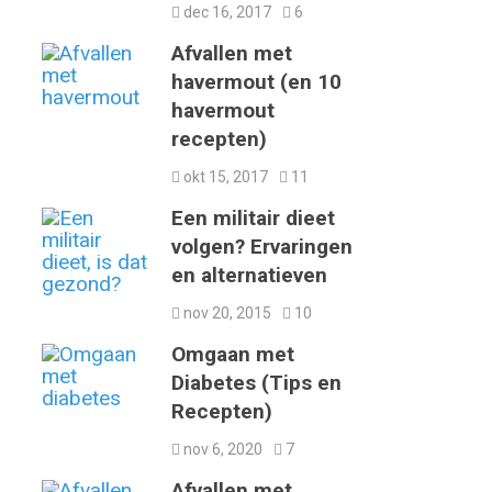
dec 16, 2017
6
Afvallen met
havermout (en 10
havermout
recepten)
okt 15, 2017
11
Een militair dieet
volgen? Ervaringen
en alternatieven
nov 20, 2015
10
Omgaan met
Diabetes (Tips en
Recepten)
nov 6, 2020
7
Afvallen met