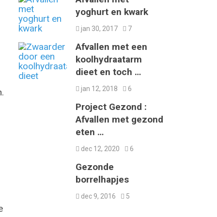
yoghurt en kwark
jan 30, 2017
7
Afvallen met een
koolhydraatarm
dieet en toch …
jan 12, 2018
6
.
Project Gezond :
Afvallen met gezond
eten …
dec 12, 2020
6
Gezonde
borrelhapjes
dec 9, 2016
5
e