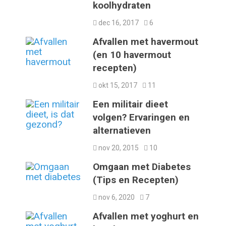
koolhydraten
dec 16, 2017
6
Afvallen met havermout
(en 10 havermout
recepten)
okt 15, 2017
11
Een militair dieet
volgen? Ervaringen en
alternatieven
nov 20, 2015
10
Omgaan met Diabetes
(Tips en Recepten)
nov 6, 2020
7
Afvallen met yoghurt en