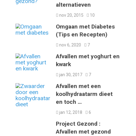
alternatieven
nov 20, 2015
10
Omgaan met Diabetes
(Tips en Recepten)
nov 6, 2020
7
Afvallen met yoghurt en
kwark
jan 30, 2017
7
Afvallen met een
koolhydraatarm dieet
en toch …
jan 12, 2018
6
Project Gezond :
Afvallen met gezond