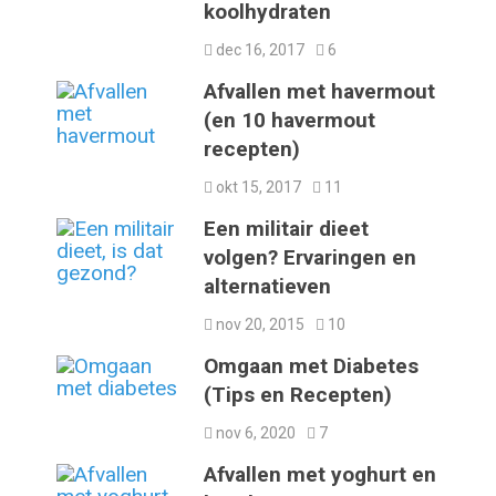
koolhydraten
dec 16, 2017
6
Afvallen met havermout
(en 10 havermout
recepten)
okt 15, 2017
11
Een militair dieet
volgen? Ervaringen en
alternatieven
nov 20, 2015
10
Omgaan met Diabetes
(Tips en Recepten)
nov 6, 2020
7
Afvallen met yoghurt en