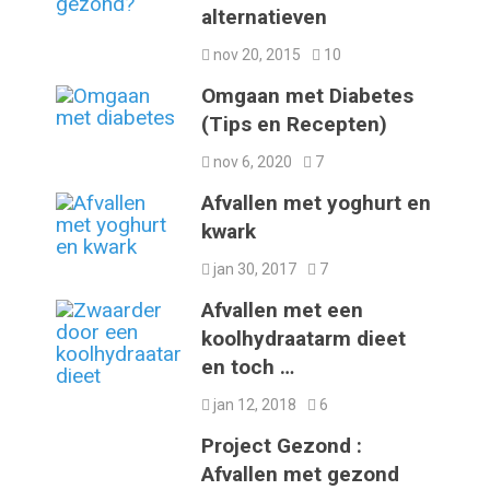
alternatieven
nov 20, 2015
10
Omgaan met Diabetes
(Tips en Recepten)
nov 6, 2020
7
Afvallen met yoghurt en
kwark
jan 30, 2017
7
Afvallen met een
koolhydraatarm dieet
en toch …
jan 12, 2018
6
Project Gezond :
Afvallen met gezond