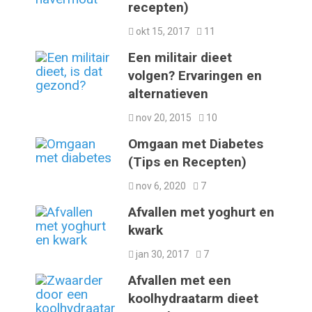
recepten)
okt 15, 2017
11
Een militair dieet
volgen? Ervaringen en
alternatieven
nov 20, 2015
10
Omgaan met Diabetes
(Tips en Recepten)
nov 6, 2020
7
Afvallen met yoghurt en
kwark
jan 30, 2017
7
Afvallen met een
koolhydraatarm dieet