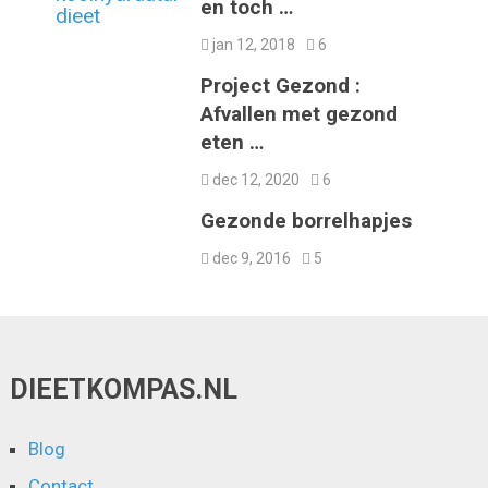
en toch …
jan 12, 2018
6
Project Gezond :
Afvallen met gezond
eten …
dec 12, 2020
6
Gezonde borrelhapjes
dec 9, 2016
5
DIEETKOMPAS.NL
Blog
Contact