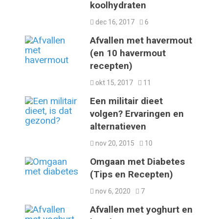
koolhydraten
dec 16, 2017
6
Afvallen met havermout
(en 10 havermout
recepten)
okt 15, 2017
11
Een militair dieet
volgen? Ervaringen en
alternatieven
nov 20, 2015
10
Omgaan met Diabetes
(Tips en Recepten)
nov 6, 2020
7
Afvallen met yoghurt en