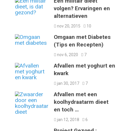
Een militair dieet
volgen? Ervaringen en
alternatieven
nov 20, 2015
10
Omgaan met Diabetes
(Tips en Recepten)
nov 6, 2020
7
Afvallen met yoghurt en
kwark
jan 30, 2017
7
Afvallen met een
koolhydraatarm dieet
en toch …
jan 12, 2018
6
Project Gezond :