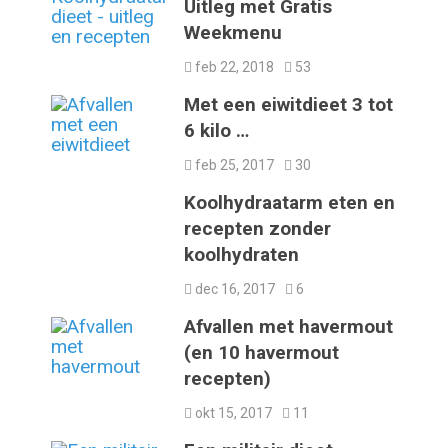
Uitleg met Gratis
Weekmenu
feb 22, 2018
53
Met een eiwitdieet 3 tot
6 kilo …
feb 25, 2017
30
Koolhydraatarm eten en
recepten zonder
koolhydraten
dec 16, 2017
6
Afvallen met havermout
(en 10 havermout
recepten)
okt 15, 2017
11