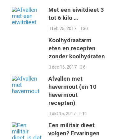
Met een eiwitdieet 3
tot 6 kilo …
feb 25, 2017
30
Koolhydraatarm
eten en recepten
zonder koolhydraten
dec 16, 2017
6
Afvallen met
havermout (en 10
havermout
recepten)
okt 15, 2017
11
Een militair dieet
volgen? Ervaringen