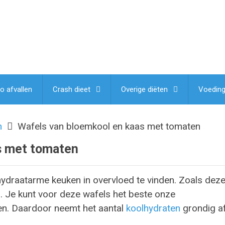
lo afvallen
Crash dieet
Overige diëten
Voedin
m
Wafels van bloemkool en kaas met tomaten
s met tomaten
lhydraatarme keuken in overvloed te vinden. Zoals dez
. Je kunt voor deze wafels het beste onze
n. Daardoor neemt het aantal
koolhydraten
grondig af