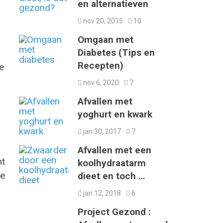
en alternatieven
nov 20, 2015
10
Omgaan met
Diabetes (Tips en
Recepten)
e
nov 6, 2020
7
Afvallen met
yoghurt en kwark
jan 30, 2017
7
Afvallen met een
ht
koolhydraatarm
te
dieet en toch …
jan 12, 2018
6
Project Gezond :