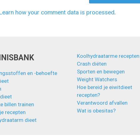
Learn how your comment data is processed
.
Koolhydraatarme recepten
NNISBANK
Crash diëten
Sporten en bewegen
ngsstoffen en -behoefte
Weight Watchers
ieet
Hoe bereid je eiwitdieet
n
recepten?
 dieet
Verantwoord afvallen
e billen trainen
Wat is obesitas?
je recepten
ydraatarm dieet