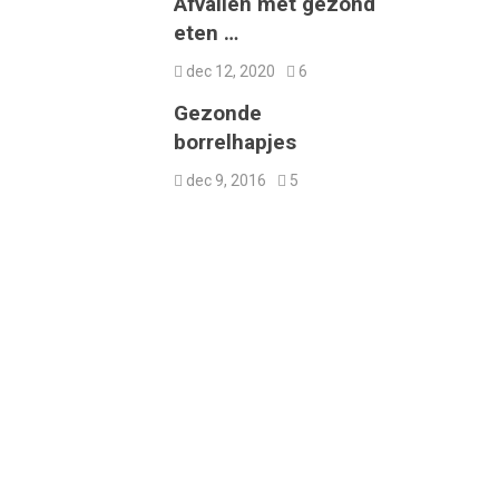
Afvallen met gezond
eten …
dec 12, 2020
6
Gezonde
borrelhapjes
dec 9, 2016
5