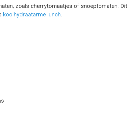
maten, zoals cherrytomaatjes of snoeptomaten. Dit
ls
koolhydraatarme lunch
.
as