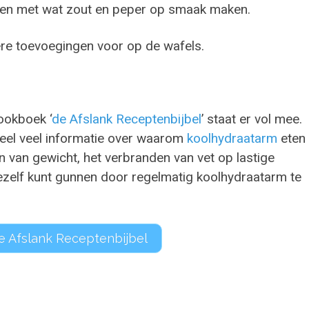
en en met wat zout en peper op smaak maken.
ere toevoegingen voor op de wafels.
ookboek ‘
de Afslank Receptenbijbel
’ staat er vol mee.
heel veel informatie over waarom
koolhydraatarm
eten
en van gewicht, het verbranden van vet op lastige
jezelf kunt gunnen door regelmatig koolhydraatarm te
e Afslank Receptenbijbel