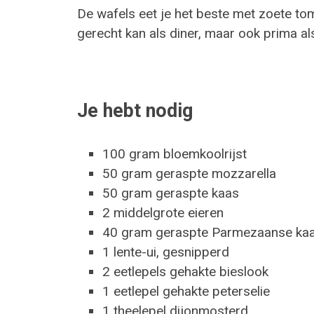
De wafels eet je het beste met zoete to
gerecht kan als diner, maar ook prima a
Je hebt nodig
100 gram bloemkoolrijst
50 gram geraspte mozzarella
50 gram geraspte kaas
2 middelgrote eieren
40 gram geraspte Parmezaanse ka
1 lente-ui, gesnipperd
2 eetlepels gehakte bieslook
1 eetlepel gehakte peterselie
1 theelepel dijonmosterd