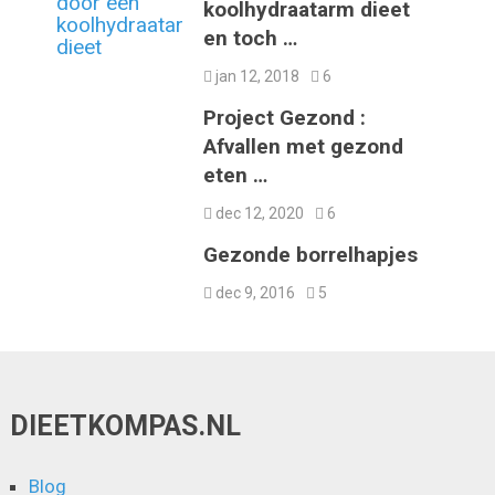
koolhydraatarm dieet
en toch …
jan 12, 2018
6
Project Gezond :
Afvallen met gezond
eten …
dec 12, 2020
6
Gezonde borrelhapjes
dec 9, 2016
5
DIEETKOMPAS.NL
Blog