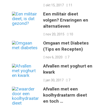
okt 15, 2017
11
Een militair dieet
volgen? Ervaringen en
alternatieven
nov 20, 2015
10
Omgaan met Diabetes
(Tips en Recepten)
nov 6, 2020
7
Afvallen met yoghurt en
kwark
jan 30, 2017
7
Afvallen met een
koolhydraatarm dieet
en toch …