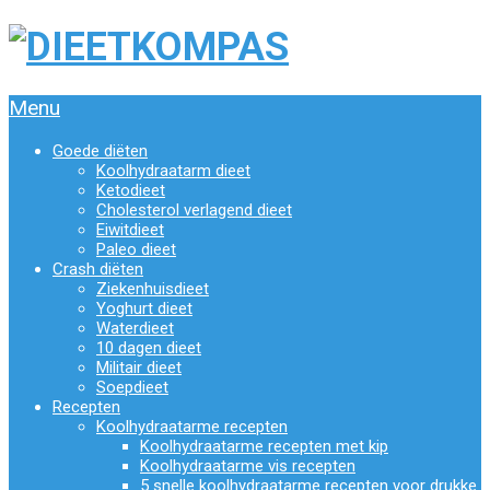
Menu
Goede diëten
Koolhydraatarm dieet
Ketodieet
Cholesterol verlagend dieet
Eiwitdieet
Paleo dieet
Crash diëten
Ziekenhuisdieet
Yoghurt dieet
Waterdieet
10 dagen dieet
Militair dieet
Soepdieet
Recepten
Koolhydraatarme recepten
Koolhydraatarme recepten met kip
Koolhydraatarme vis recepten
5 snelle koolhydraatarme recepten voor drukke