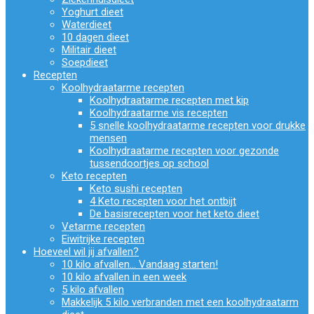
Yoghurt dieet
Waterdieet
10 dagen dieet
Militair dieet
Soepdieet
Recepten
Koolhydraatarme recepten
Koolhydraatarme recepten met kip
Koolhydraatarme vis recepten
5 snelle koolhydraatarme recepten voor drukke
mensen
Koolhydraatarme recepten voor gezonde
tussendoortjes op school
Keto recepten
Keto sushi recepten
4 Keto recepten voor het ontbijt
De basisrecepten voor het keto dieet
Vetarme recepten
Eiwitrijke recepten
Hoeveel wil jij afvallen?
10 kilo afvallen… Vandaag starten!
10 kilo afvallen in een week
5 kilo afvallen
Makkelijk 5 kilo verbranden met een koolhydraatarm