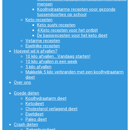
mensen
Koolhydraatarme recepten voor gezonde
tussendoortjes op school
Keto recepten
Keto sushi recepten
4 Keto recepten voor het ontbijt
De basisrecepten voor het keto dieet
Vetarme recepten
Eiwitrijke recepten
Hoeveel wil jij afvallen?
10 kilo afvallen… Vandaag starten!
10 kilo afvallen in een week
5 kilo afvallen
Makkelijk 5 kilo verbranden met een koolhydraatarm
dieet
Over ons
Goede diëten
Koolhydraatarm dieet
Ketodieet
Cholesterol verlagend dieet
Eiwitdieet
Paleo dieet
Crash diëten
Ziekenhuisdieet