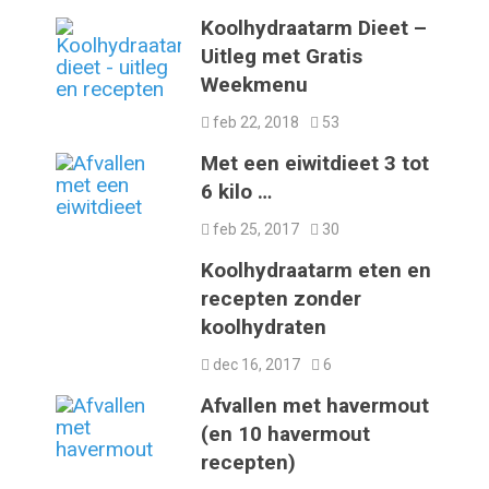
Koolhydraatarm Dieet –
Uitleg met Gratis
Weekmenu
feb 22, 2018
53
Met een eiwitdieet 3 tot
6 kilo …
feb 25, 2017
30
Koolhydraatarm eten en
recepten zonder
koolhydraten
dec 16, 2017
6
Afvallen met havermout
(en 10 havermout
recepten)