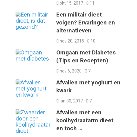
okt 15, 2017
11
Een militair dieet
volgen? Ervaringen en
alternatieven
nov 20, 2015
10
Omgaan met Diabetes
(Tips en Recepten)
nov 6, 2020
7
Afvallen met yoghurt en
kwark
jan 30, 2017
7
Afvallen met een
koolhydraatarm dieet
en toch …