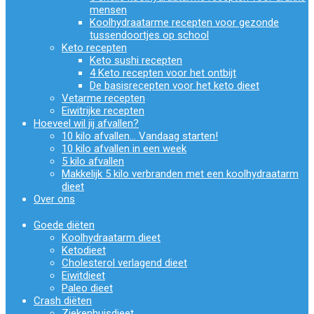
mensen
Koolhydraatarme recepten voor gezonde
tussendoortjes op school
Keto recepten
Keto sushi recepten
4 Keto recepten voor het ontbijt
De basisrecepten voor het keto dieet
Vetarme recepten
Eiwitrijke recepten
Hoeveel wil jij afvallen?
10 kilo afvallen… Vandaag starten!
10 kilo afvallen in een week
5 kilo afvallen
Makkelijk 5 kilo verbranden met een koolhydraatarm
dieet
Over ons
Goede diëten
Koolhydraatarm dieet
Ketodieet
Cholesterol verlagend dieet
Eiwitdieet
Paleo dieet
Crash diëten
Ziekenhuisdieet