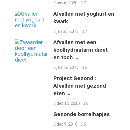
nov 6, 2020
7
Afvallen met yoghurt en
kwark
jan 30, 2017
7
Afvallen met een
koolhydraatarm dieet
en toch …
jan 12, 2018
6
Project Gezond :
Afvallen met gezond
eten …
dec 12, 2020
6
Gezonde borrelhapjes
dec 9, 2016
5