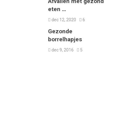
Afvallen met gezond
eten …
dec 12, 2020
6
Gezonde
borrelhapjes
dec 9, 2016
5