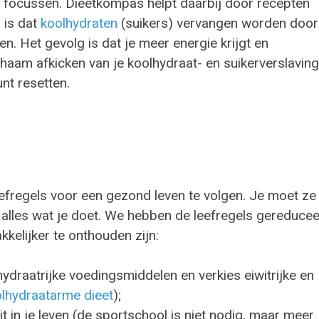
e focussen. Dieetkompas helpt daarbij door recepten
 is dat
koolhydraten
(suikers) vervangen worden door
n. Het gevolg is dat je meer energie krijgt en
lichaam afkicken van je koolhydraat- en suikerverslaving
nt resetten.
leefregels voor een gezond leven te volgen. Je moet ze
j alles wat je doet. We hebben de leefregels gereduce
kkelijker te onthouden zijn:
ydraatrijke voedingsmiddelen en verkies eiwitrijke en
olhydraatarme dieet
);
t in je leven (de sportschool is niet nodig, maar meer