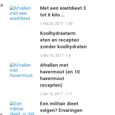
je
Met een eiwitdieet 3
tot 6 kilo …
feb 25, 2017
30
Koolhydraatarm
eten en recepten
zonder koolhydraten
dec 16, 2017
6
Afvallen met
havermout (en 10
havermout
recepten)
okt 15, 2017
11
Een militair dieet
volgen? Ervaringen
ok