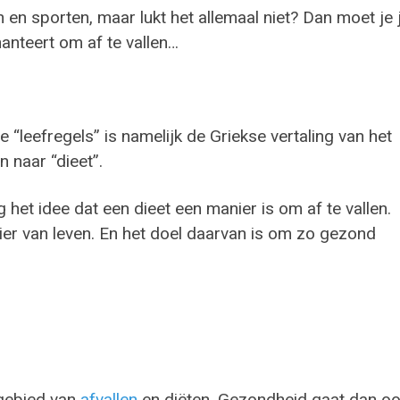
 en sporten, maar lukt het allemaal niet? Dan moet je 
hanteert om af te vallen…
“leefregels” is namelijk de Griekse vertaling van het
 naar “dieet”.
t idee dat een dieet een manier is om af te vallen.
nier van leven. En het doel daarvan is om zo gezond
 gebied van
afvallen
en diëten. Gezondheid gaat dan o