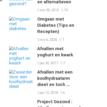
en alternatieven
nov 20, 2015
10
Omgaan met
Diabetes (Tips en
Recepten)
nov 6, 2020
7
Afvallen met
yoghurt en kwark
jan 30, 2017
7
Afvallen met een
koolhydraatarm
dieet en toch …
jan 12, 2018
6
Project Gezond :