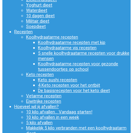
Yoghurt dieet
Waterdieet
10 dagen dieet
Militair dieet
Soepdieet
Recepten
Koolhydraatarme recepten
Koolhydraatarme recepten met kip
Koolhydraatarme vis recepten
5 snelle koolhydraatarme recepten voor drukke
mensen
Koolhydraatarme recepten voor gezonde
tussendoortjes op school
Keto recepten
Keto sushi recepten
4 Keto recepten voor het ontbijt
De basisrecepten voor het keto dieet
Vetarme recepten
Eiwitrijke recepten
Hoeveel wil jij afvallen?
10 kilo afvallen… Vandaag starten!
10 kilo afvallen in een week
5 kilo afvallen
Makkelijk 5 kilo verbranden met een koolhydraatarm