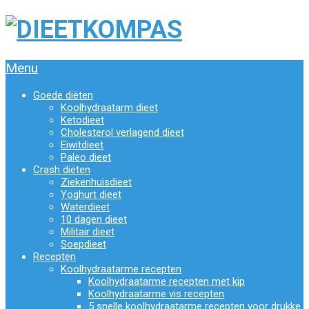
Menu
Goede diëten
Koolhydraatarm dieet
Ketodieet
Cholesterol verlagend dieet
Eiwitdieet
Paleo dieet
Crash diëten
Ziekenhuisdieet
Yoghurt dieet
Waterdieet
10 dagen dieet
Militair dieet
Soepdieet
Recepten
Koolhydraatarme recepten
Koolhydraatarme recepten met kip
Koolhydraatarme vis recepten
5 snelle koolhydraatarme recepten voor drukke