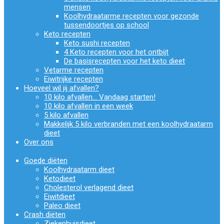
mensen
Koolhydraatarme recepten voor gezonde
tussendoortjes op school
Keto recepten
Keto sushi recepten
4 Keto recepten voor het ontbijt
De basisrecepten voor het keto dieet
Vetarme recepten
Eiwitrijke recepten
Hoeveel wil jij afvallen?
10 kilo afvallen… Vandaag starten!
10 kilo afvallen in een week
5 kilo afvallen
Makkelijk 5 kilo verbranden met een koolhydraatarm
dieet
Over ons
Goede diëten
Koolhydraatarm dieet
Ketodieet
Cholesterol verlagend dieet
Eiwitdieet
Paleo dieet
Crash diëten
Ziekenhuisdieet