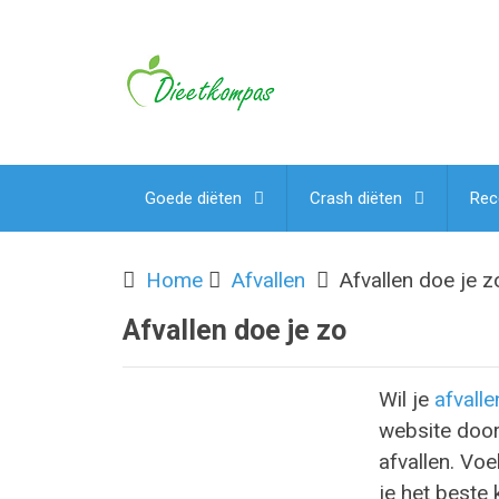
Goede diëten
Crash diëten
Rec
Home
Afvallen
Afvallen doe je z
Afvallen doe je zo
Wil je
afvalle
website door
afvallen. Vo
je het beste k