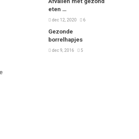
Afvallen met gezond
eten …
dec 12, 2020
6
Gezonde
borrelhapjes
dec 9, 2016
5
e