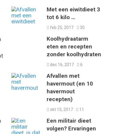
Met een eiwitdieet 3
tot 6 kilo …
feb 25, 2017
30
Koolhydraatarm
n
eten en recepten
zonder koolhydraten
bt
dec 16, 2017
6
Afvallen met
havermout (en 10
havermout
recepten)
okt 15, 2017
11
n
Een militair dieet
volgen? Ervaringen