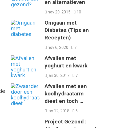
en alternatieven
nov 20, 2015
10
Omgaan met
Diabetes (Tips en
Recepten)
nov 6, 2020
7
Afvallen met
yoghurt en kwark
jan 30, 2017
7
Afvallen met een
de
koolhydraatarm
dieet en toch …
jan 12, 2018
6
Project Gezond :