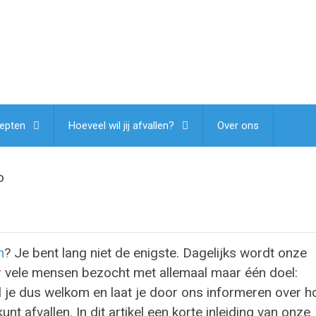
epten
Hoeveel wil jij afvallen?
Over ons
o
n
? Je bent lang niet de enigste. Dagelijks wordt onze
 vele mensen bezocht met allemaal maar één doel:
el je dus welkom en laat je door ons informeren over h
unt afvallen. In dit artikel een korte inleiding van onze